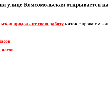
е на улице Комсомольская открывается к
льская
продолжит свою работу
каток
с прокатом кон
часов
0 часов