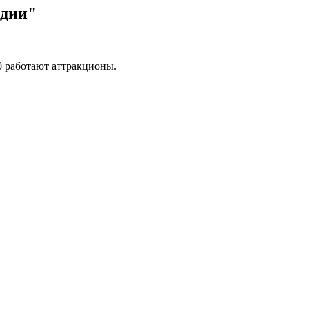
одии"
00 работают аттракционы.